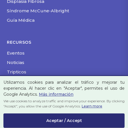
Displasia Fibrosa
Síndrome McCune-Albright
Guía Médica
RECURSOS
Eventos
Noticias
Tripticos
Utilizamos cookies para analizar el tráfico y mejorar tu
experiencia. Al hacer clic en "Aceptar", permites el uso de
Google Analytics.
Más información
Aviso Legal
|
Política de Privacidad
|
Política de
We use cookies to analyze traffic and improve your experience. By clicking
Cookies
"Accept", you allow the use of Google Analytics.
Learn more
© 2026 Asociación de Displasia Fibrosa | Inscrita en
Aceptar / Accept
el Registro Nacional de Asociaciones Sección 1ª |