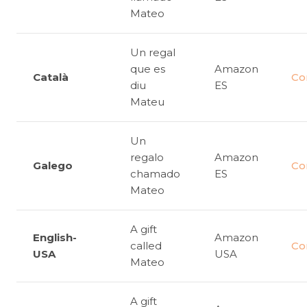
Mateo
Un regal
que es
Amazon
Català
Co
diu
ES
Mateu
Un
regalo
Amazon
Galego
Co
chamado
ES
Mateo
A gift
English-
Amazon
called
Co
USA
USA
Mateo
A gift