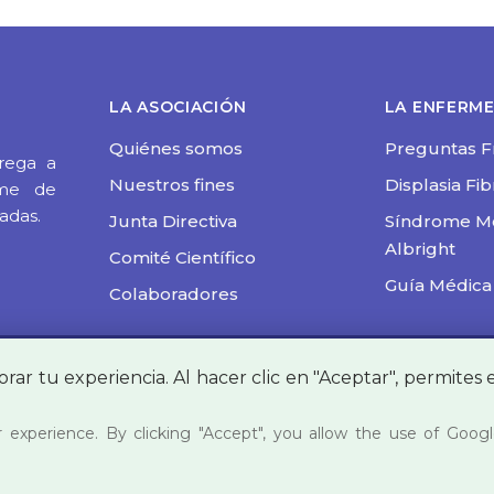
LA ASOCIACIÓN
LA ENFERM
Quiénes somos
Preguntas F
rega a
Nuestros fines
Displasia Fi
ome de
adas.
Junta Directiva
Síndrome M
Albright
Comité Científico
Guía Médica
Colaboradores
orar tu experiencia. Al hacer clic en "Aceptar", permites 
 de Cookies
rita en el Registro Nacional de Asociaciones Sección 1ª | 
 experience. By clicking "Accept", you allow the use of Goog