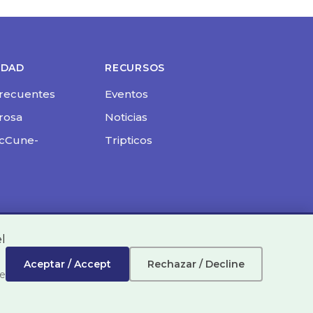
EDAD
RECURSOS
recuentes
Eventos
brosa
Noticias
cCune-
Tripticos
el
Aceptar / Accept
Rechazar / Decline
Nº 615608 | G-75195982
le