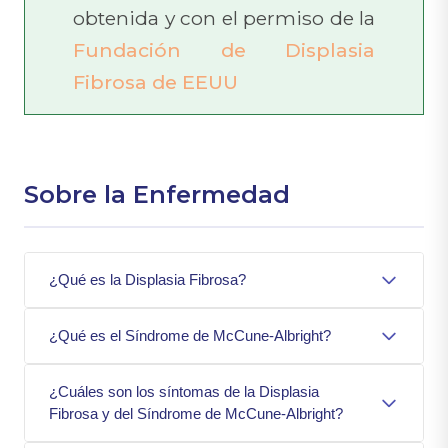
obtenida y con el permiso de la
Fundación de Displasia
Fibrosa de EEUU
Sobre la Enfermedad
¿Qué es la Displasia Fibrosa?
La
Displasia Fibrosa (DF)
es una
¿Qué es el Síndrome de McCune-Albright?
enfermedad caracterizada por áreas o
lesiones del hueso que presentan un
La DF puede existir de manera aislada o
crecimiento y una composición anormal. La
¿Cuáles son los síntomas de la Displasia
asociada a otros trastornos de la piel y del
DF puede afectar a cualquier hueso siendo el
Fibrosa y del Síndrome de McCune-Albright?
sistema endocrino (hormonal). Los pacientes
cráneo, las costillas, y los huesos de las piernas
pueden presentar áreas de la piel