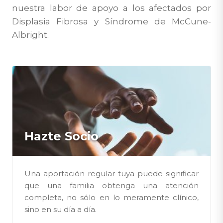
nuestra labor de apoyo a los afectados por
Otros
Displasia Fibrosa y Síndrome de McCune-
Masajista (manejo del dolor)
Albright.
Nutricionista / Dietista (se encarga
principalmente del tratamiento
nutricional de enfermedades; ayuda a
gestionar los problemas de sobrepeso)
Hazte Socio
Una aportación regular tuya puede significar
que una familia obtenga una atención
completa, no sólo en lo meramente clínico,
sino en su día a día.