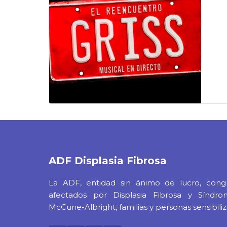
ADF
Displasia Fibrosa
La ADF, entidad sin ánimo de lucro, cong
afectados por Displasia Fibrosa y Síndr
McCune-Albright, familias y personas sensibiliz