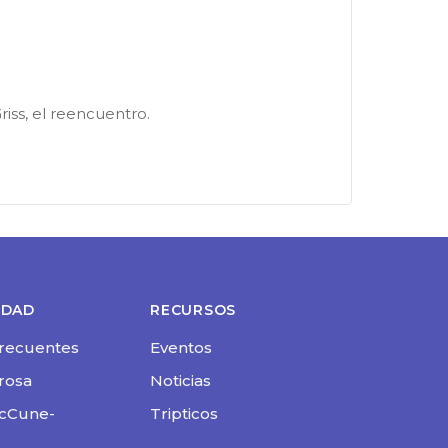
iss, el reencuentro.
EDAD
RECURSOS
recuentes
Eventos
brosa
Noticias
cCune-
Tripticos