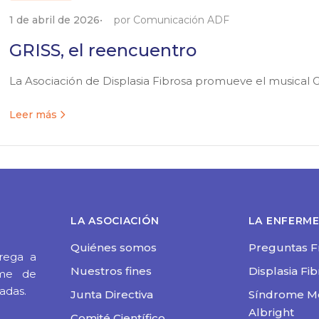
1 de abril de 2026
por Comunicación ADF
GRISS, el reencuentro
La Asociación de Displasia Fibrosa promueve el musical Gr
Leer más
LA ASOCIACIÓN
LA ENFERM
Quiénes somos
Preguntas F
rega a
Nuestros fines
Displasia Fi
ome de
adas.
Junta Directiva
Síndrome M
Albright
Comité Científico