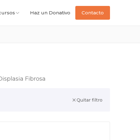
cursos
Haz un Donativo
Contacto
isplasia Fibrosa
Quitar filtro